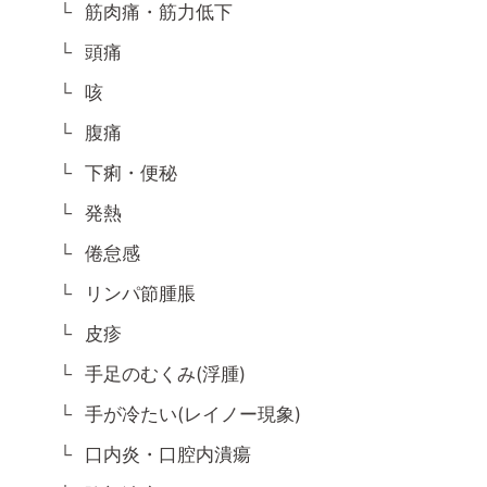
筋肉痛・筋力低下
頭痛
咳
腹痛
下痢・便秘
発熱
倦怠感
リンパ節腫脹
皮疹
手足のむくみ(浮腫)
手が冷たい(レイノー現象)
口内炎・口腔内潰瘍