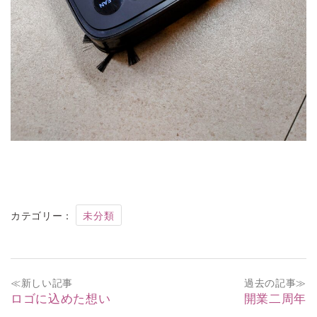
カテゴリー：
未分類
投
≪新しい記事
過去の記事≫
稿
ロゴに込めた想い
開業二周年