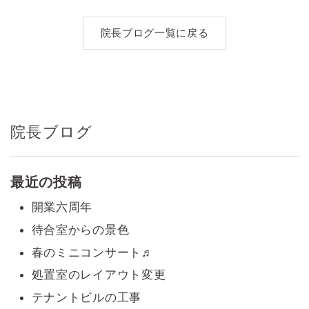
ナ
院長ブログ一覧に戻る
ビ
ゲ
ー
シ
院長ブログ
ョ
ン
最近の投稿
開業六周年
待合室からの景色
春のミニコンサート♬
処置室のレイアウト変更
テナントビルの工事