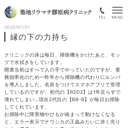
Skip
to
TEL
content
Posted
2022/07/31
on
縁の下の力持ち
クリニックの床は毎日、掃除機をかけたあと、モッ
プで水拭きをしています。
開業当初はすべて人の手でやっていたのですが、業
務効率化のため一昨年から掃除機の代わりにルンバ
を導入しました。名前をつけてスマホアプリで管理
しているのですが、初代の【R2D2】は1年足らずで
壊れてしまい…現在2代目の【BB-8】が毎日お掃除
してくれています。
お掃除中に障害物やひもが絡まって動けなくなる
と、エラー表示でナウシカの王蟲みたいに赤く光り