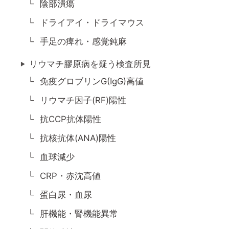
陰部潰瘍
ドライアイ・ドライマウス
手足の痺れ・感覚鈍麻
リウマチ膠原病を疑う検査所見
免疫グロブリンG(IgG)高値
リウマチ因子(RF)陽性
抗CCP抗体陽性
抗核抗体(ANA)陽性
血球減少
CRP・赤沈高値
蛋白尿・血尿
肝機能・腎機能異常