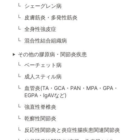
シェーグレン病
皮膚筋炎・多発性筋炎
全身性強皮症
混合性結合組織病
その他の膠原病・関節炎疾患
ベーチェット病
成人スティル病
血管炎(TA・GCA・PAN・MPA・GPA・
EGPA・IgAVなど)
強直性脊椎炎
乾癬性関節炎
反応性関節炎と炎症性腸疾患関連関節炎