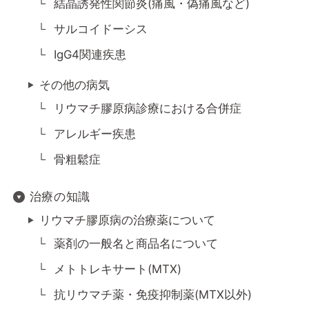
結晶誘発性関節炎(痛風・偽痛風など)
サルコイドーシス
IgG4関連疾患
その他の病気
リウマチ膠原病診療における合併症
アレルギー疾患
骨粗鬆症
治療の知識
リウマチ膠原病の治療薬について
薬剤の一般名と商品名について
メトトレキサート(MTX)
抗リウマチ薬・免疫抑制薬(MTX以外)