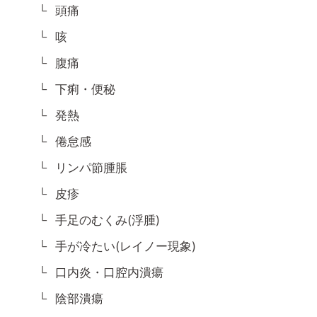
頭痛
咳
腹痛
下痢・便秘
発熱
倦怠感
リンパ節腫脹
皮疹
手足のむくみ(浮腫)
手が冷たい(レイノー現象)
口内炎・口腔内潰瘍
陰部潰瘍