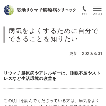
Skip
to
TEL
content
病気をよくするために自分で
できることを知りたい
更新 2020/8/31
リウマチ膠原病やアレルギーは、睡眠不足やスト
レスなど生活環境の改善を
この項目を読んでくださっている方は、病気をよく