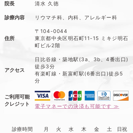
院長
清水 久徳
診療内容
リウマチ科、内科、アレルギー科
〒104-0044
住所
東京都中央区明石町11-15 ミキジ明石
町ビル2階
日比谷線・築地駅(3a、3b、4番出口)
徒歩3分
アクセス
有楽町線・新富町駅(6番出口)徒歩5
分
ご利用可能
クレジット
電子マネーでの決済も可能です ≫
診療時間
月
火
水
木
金
土
日祝