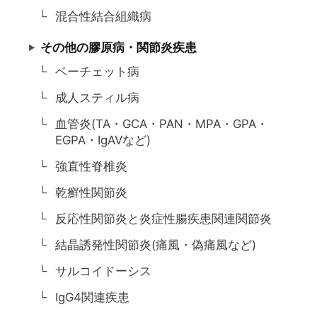
混合性結合組織病
その他の膠原病・関節炎疾患
ベーチェット病
成人スティル病
血管炎(TA・GCA・PAN・MPA・GPA・
EGPA・IgAVなど)
強直性脊椎炎
乾癬性関節炎
反応性関節炎と炎症性腸疾患関連関節炎
結晶誘発性関節炎(痛風・偽痛風など)
サルコイドーシス
IgG4関連疾患