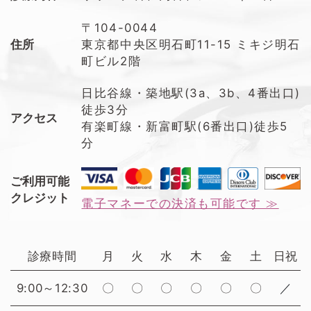
〒104-0044
住所
東京都中央区明石町11-15 ミキジ明石
町ビル2階
日比谷線・築地駅(3a、3b、4番出口)
徒歩3分
アクセス
有楽町線・新富町駅(6番出口)徒歩5
分
ご利用可能
クレジット
電子マネーでの決済も可能です ≫
診療時間
月
火
水
木
金
土
日祝
9:00～12:30
〇
〇
〇
〇
〇
〇
／