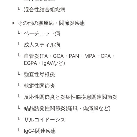
混合性結合組織病
その他の膠原病・関節炎疾患
ベーチェット病
成人スティル病
血管炎(TA・GCA・PAN・MPA・GPA・
EGPA・IgAVなど)
強直性脊椎炎
乾癬性関節炎
反応性関節炎と炎症性腸疾患関連関節炎
結晶誘発性関節炎(痛風・偽痛風など)
サルコイドーシス
IgG4関連疾患