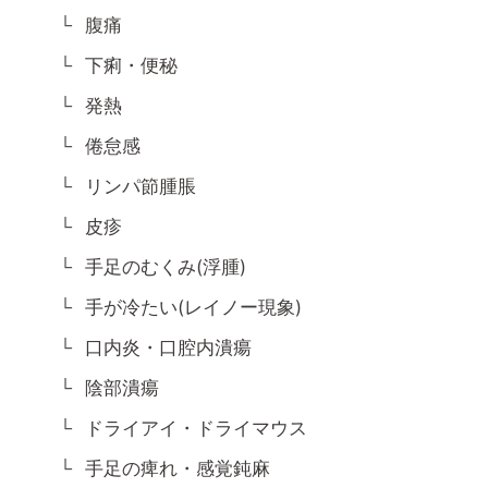
腹痛
下痢・便秘
発熱
倦怠感
リンパ節腫脹
皮疹
手足のむくみ(浮腫)
手が冷たい(レイノー現象)
口内炎・口腔内潰瘍
陰部潰瘍
ドライアイ・ドライマウス
手足の痺れ・感覚鈍麻