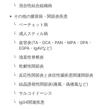
混合性結合組織病
その他の膠原病・関節炎疾患
ベーチェット病
成人スティル病
血管炎(TA・GCA・PAN・MPA・GPA・
EGPA・IgAVなど)
強直性脊椎炎
乾癬性関節炎
反応性関節炎と炎症性腸疾患関連関節炎
結晶誘発性関節炎(痛風・偽痛風など)
サルコイドーシス
IgG4関連疾患