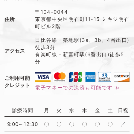
〒104-0044
住所
東京都中央区明石町11-15 ミキジ明石
町ビル2階
日比谷線・築地駅(3a、3b、4番出口)
徒歩3分
アクセス
有楽町線・新富町駅(6番出口)徒歩5
分
ご利用可能
クレジット
電子マネーでの決済も可能です ≫
診療時間
月
火
水
木
金
土
日祝
9:00～12:30
〇
〇
〇
〇
〇
〇
／