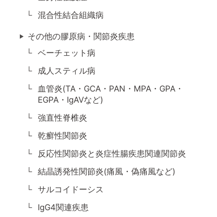
混合性結合組織病
その他の膠原病・関節炎疾患
ベーチェット病
成人スティル病
血管炎(TA・GCA・PAN・MPA・GPA・
EGPA・IgAVなど)
強直性脊椎炎
乾癬性関節炎
反応性関節炎と炎症性腸疾患関連関節炎
結晶誘発性関節炎(痛風・偽痛風など)
サルコイドーシス
IgG4関連疾患