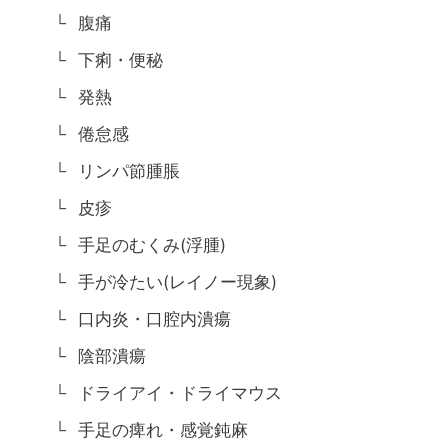
腹痛
下痢・便秘
発熱
倦怠感
リンパ節腫脹
皮疹
手足のむくみ(浮腫)
手が冷たい(レイノー現象)
口内炎・口腔内潰瘍
陰部潰瘍
ドライアイ・ドライマウス
手足の痺れ・感覚鈍麻