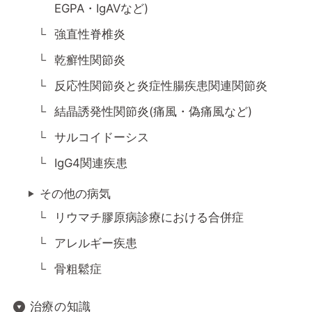
EGPA・IgAVなど)
強直性脊椎炎
乾癬性関節炎
反応性関節炎と炎症性腸疾患関連関節炎
結晶誘発性関節炎(痛風・偽痛風など)
サルコイドーシス
IgG4関連疾患
その他の病気
リウマチ膠原病診療における合併症
アレルギー疾患
骨粗鬆症
治療の知識