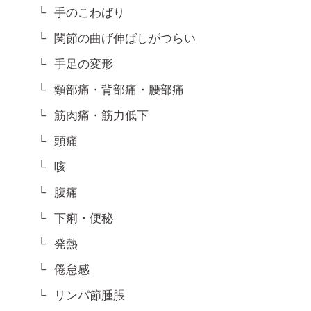
手のこわばり
関節の曲げ伸ばしがつらい
手足の変形
頸部痛・背部痛・腰部痛
筋肉痛・筋力低下
頭痛
咳
腹痛
下痢・便秘
発熱
倦怠感
リンパ節腫脹