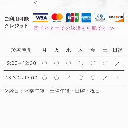
分
ご利用可能
クレジット
電子マネーでの決済も可能です ≫
診療時間
月
火
水
木
金
土
日祝
9:00～12:30
〇
〇
〇
〇
〇
〇
／
13:30～17:00
〇
〇
／
〇
〇
／
／
休診日：水曜午後・土曜午後・日曜・祝日