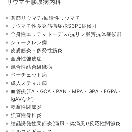
リウマチ膠原病内科
関節リウマチ/回帰性リウマチ
リウマチ性多発筋痛症/RS3PE症候群
全身性エリテマトーデス/抗リン脂質抗体症候群
シェーグレン病
皮膚筋炎・多発性筋炎
全身性強皮症
混合性結合組織病
ベーチェット病
成人スティル病
血管炎(TA・GCA・PAN・MPA・GPA・EGPA・
IgAVなど)
乾癬性関節炎
強直性脊椎炎
結晶誘発性関節炎(痛風・偽痛風)/反応性関節炎
サルコイドーシス