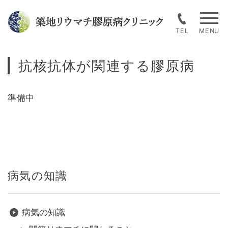
Skip
to
TEL
content
抗核抗体が関連する膠原病
準備中
病気の知識
病気の知識