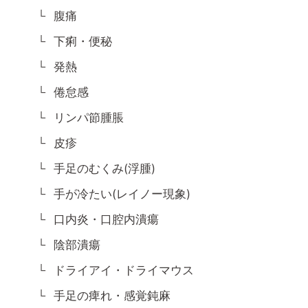
腹痛
下痢・便秘
発熱
倦怠感
リンパ節腫脹
皮疹
手足のむくみ(浮腫)
手が冷たい(レイノー現象)
口内炎・口腔内潰瘍
陰部潰瘍
ドライアイ・ドライマウス
手足の痺れ・感覚鈍麻