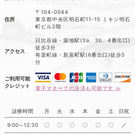
〒104-0044
住所
東京都中央区明石町11-15 ミキジ明石
町ビル2階
日比谷線・築地駅(3a、3b、4番出口)
徒歩3分
アクセス
有楽町線・新富町駅(6番出口)徒歩5
分
ご利用可能
クレジット
電子マネーでの決済も可能です ≫
診療時間
月
火
水
木
金
土
日祝
9:00～12:30
〇
〇
〇
〇
〇
〇
／