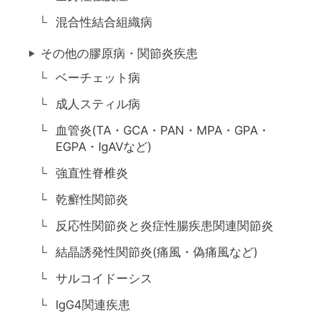
混合性結合組織病
その他の膠原病・関節炎疾患
ベーチェット病
成人スティル病
血管炎(TA・GCA・PAN・MPA・GPA・
EGPA・IgAVなど)
強直性脊椎炎
乾癬性関節炎
反応性関節炎と炎症性腸疾患関連関節炎
結晶誘発性関節炎(痛風・偽痛風など)
サルコイドーシス
IgG4関連疾患