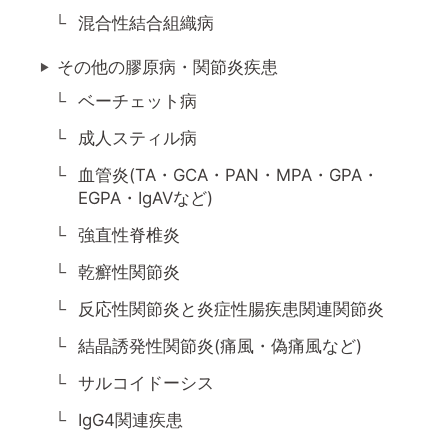
混合性結合組織病
その他の膠原病・関節炎疾患
ベーチェット病
成人スティル病
血管炎(TA・GCA・PAN・MPA・GPA・
EGPA・IgAVなど)
強直性脊椎炎
乾癬性関節炎
反応性関節炎と炎症性腸疾患関連関節炎
結晶誘発性関節炎(痛風・偽痛風など)
サルコイドーシス
IgG4関連疾患