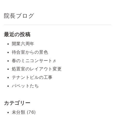
ー
シ
院長ブログ
ョ
ン
最近の投稿
開業六周年
待合室からの景色
春のミニコンサート♬
処置室のレイアウト変更
テナントビルの工事
パペットたち
カテゴリー
未分類 (76)