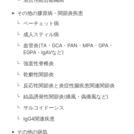
その他の膠原病・関節炎疾患
ベーチェット病
成人スティル病
血管炎(TA・GCA・PAN・MPA・GPA・
EGPA・IgAVなど)
強直性脊椎炎
乾癬性関節炎
反応性関節炎と炎症性腸疾患関連関節炎
結晶誘発性関節炎(痛風・偽痛風など)
サルコイドーシス
IgG4関連疾患
その他の病気