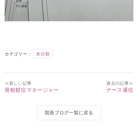
カテゴリー：
未分類
投
≪新しい記事
過去の記事≫
稿
骨粗鬆症マネージャー
ナース通信
ナ
院長ブログ一覧に戻る
ビ
ゲ