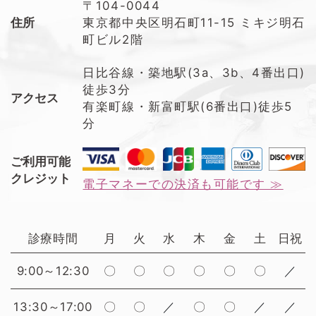
〒104-0044
住所
東京都中央区明石町11-15 ミキジ明石
町ビル2階
日比谷線・築地駅(3a、3b、4番出口)
徒歩3分
アクセス
有楽町線・新富町駅(6番出口)徒歩5
分
ご利用可能
クレジット
電子マネーでの決済も可能です ≫
診療時間
月
火
水
木
金
土
日祝
9:00～12:30
〇
〇
〇
〇
〇
〇
／
13:30～17:00
〇
〇
／
〇
〇
／
／