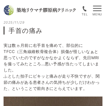
Skip
to
TEL
content
Posted
2025/11/29
on
手首の痛み
実は数ヵ月前に右手首を痛めて、部位的に
TFCC（三角線維軟骨複合体）損傷が怪しいなぁと
思っていたのですがなかなかよくならず、先日MRI
を撮ってみたところ…悪い予感が当たってしまいま
した。
ふとした拍子にピキッと痛みが走り不快ですが、関
節の痛みがある患者さんの気持ちが少しだけわかっ
た、ということで前向きにとらえています。