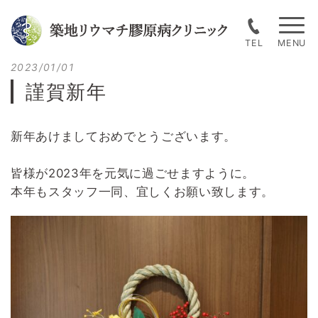
Skip
to
TEL
content
Posted
2023/01/01
on
謹賀新年
新年あけましておめでとうございます。
皆様が2023年を元気に過ごせますように。
本年もスタッフ一同、宜しくお願い致します。