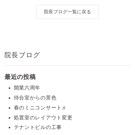
ビ
院長ブログ一覧に戻る
ゲ
ー
シ
院長ブログ
ョ
ン
最近の投稿
開業六周年
待合室からの景色
春のミニコンサート♬
処置室のレイアウト変更
テナントビルの工事