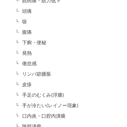
筋肉痛・筋力低下
頭痛
咳
腹痛
下痢・便秘
発熱
倦怠感
リンパ節腫脹
皮疹
手足のむくみ(浮腫)
手が冷たい(レイノー現象)
口内炎・口腔内潰瘍
陰部潰瘍