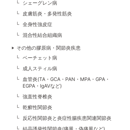
シェーグレン病
皮膚筋炎・多発性筋炎
全身性強皮症
混合性結合組織病
その他の膠原病・関節炎疾患
ベーチェット病
成人スティル病
血管炎(TA・GCA・PAN・MPA・GPA・
EGPA・IgAVなど)
強直性脊椎炎
乾癬性関節炎
反応性関節炎と炎症性腸疾患関連関節炎
結晶誘発性関節炎(痛風・偽痛風など)