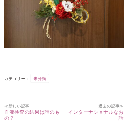
カテゴリー：
未分類
投
≪新しい記事
過去の記事≫
稿
血液検査の結果は誰のも
インターナショナルなお
の？
話
ナ