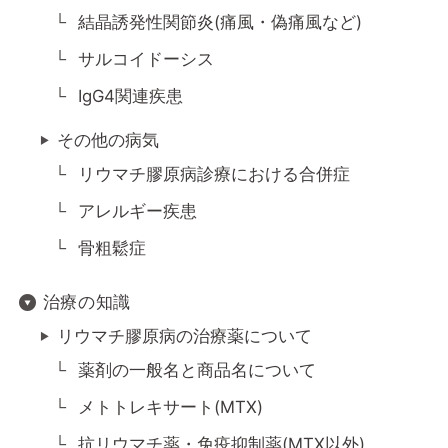
結晶誘発性関節炎(痛風・偽痛風など)
サルコイドーシス
IgG4関連疾患
その他の病気
リウマチ膠原病診療における合併症
アレルギー疾患
骨粗鬆症
治療の知識
リウマチ膠原病の治療薬について
薬剤の一般名と商品名について
メトトレキサート(MTX)
抗リウマチ薬・免疫抑制薬(MTX以外)