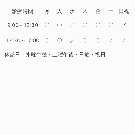
診療時間
月
火
水
木
金
土
日祝
9:00～12:30
〇
〇
〇
〇
〇
〇
／
13:30～17:00
〇
〇
／
〇
〇
／
／
休診日：水曜午後・土曜午後・日曜・祝日