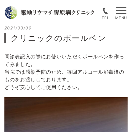
Skip
to
TEL
content
Posted
2021/03/09
on
クリニックのボールペン
問診表記入の際にお使いいただくボールペンを作っ
てみました。
当院では感染予防のため、毎回アルコール消毒済の
ものをお渡ししております。
どうぞ安心してご使用ください。