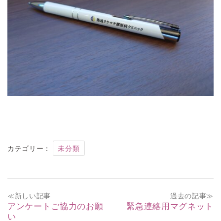
カテゴリー：
未分類
投
≪新しい記事
過去の記事≫
稿
アンケートご協力のお願
緊急連絡用マグネット
い