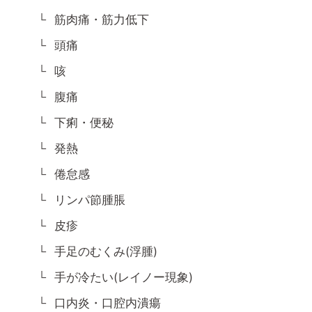
筋肉痛・筋力低下
頭痛
咳
腹痛
下痢・便秘
発熱
倦怠感
リンパ節腫脹
皮疹
手足のむくみ(浮腫)
手が冷たい(レイノー現象)
口内炎・口腔内潰瘍