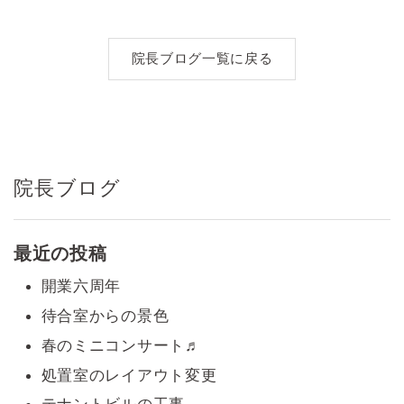
ナ
ビ
院長ブログ一覧に戻る
ゲ
ー
シ
院長ブログ
ョ
ン
最近の投稿
開業六周年
待合室からの景色
春のミニコンサート♬
処置室のレイアウト変更