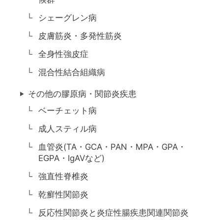
シェーグレン病
皮膚筋炎・多発性筋炎
全身性強皮症
混合性結合組織病
その他の膠原病・関節炎疾患
ベーチェット病
成人スティル病
血管炎(TA・GCA・PAN・MPA・GPA・
EGPA・IgAVなど)
強直性脊椎炎
乾癬性関節炎
反応性関節炎と炎症性腸疾患関連関節炎