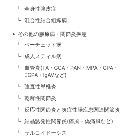
全身性強皮症
混合性結合組織病
その他の膠原病・関節炎疾患
ベーチェット病
成人スティル病
血管炎(TA・GCA・PAN・MPA・GPA・
EGPA・IgAVなど)
強直性脊椎炎
乾癬性関節炎
反応性関節炎と炎症性腸疾患関連関節炎
結晶誘発性関節炎(痛風・偽痛風など)
サルコイドーシス