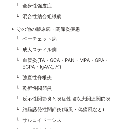
全身性強皮症
混合性結合組織病
その他の膠原病・関節炎疾患
ベーチェット病
成人スティル病
血管炎(TA・GCA・PAN・MPA・GPA・
EGPA・IgAVなど)
強直性脊椎炎
乾癬性関節炎
反応性関節炎と炎症性腸疾患関連関節炎
結晶誘発性関節炎(痛風・偽痛風など)
サルコイドーシス