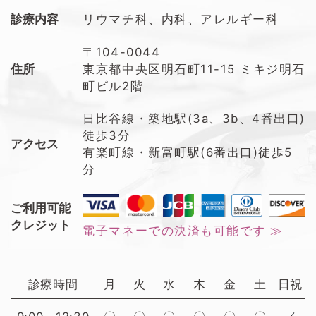
診療内容
リウマチ科、内科、アレルギー科
〒104-0044
住所
東京都中央区明石町11-15 ミキジ明石
町ビル2階
日比谷線・築地駅(3a、3b、4番出口)
徒歩3分
アクセス
有楽町線・新富町駅(6番出口)徒歩5
分
ご利用可能
クレジット
電子マネーでの決済も可能です ≫
診療時間
月
火
水
木
金
土
日祝