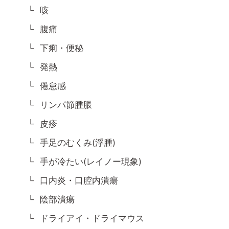
咳
腹痛
下痢・便秘
発熱
倦怠感
リンパ節腫脹
皮疹
手足のむくみ(浮腫)
手が冷たい(レイノー現象)
口内炎・口腔内潰瘍
陰部潰瘍
ドライアイ・ドライマウス